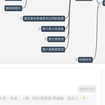
-
催眠及暗示
第五章自卑感及对认同的追逐
+
第六章人生准备
+
第七章性别
+
第八章家庭情况
性格科学
+
论
+
人性
作者：
（奥）阿尔弗雷德·阿德勒
提供人：