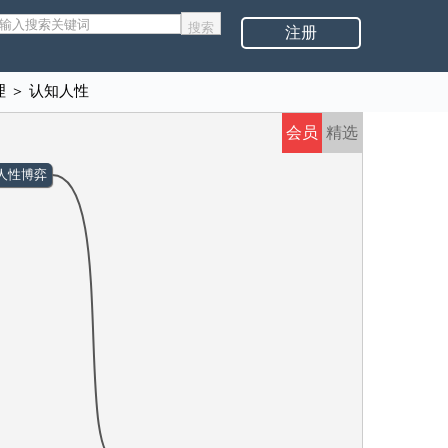
注册
理
＞
认知人性
会员
精选
人性博弈