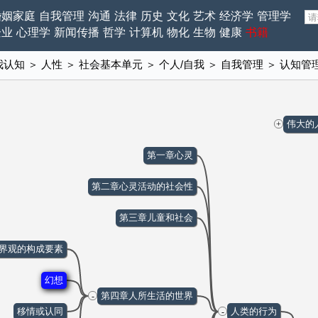
婚姻家庭
自我管理
沟通
法律
历史
文化
艺术
经济学
管理学
企业
心理学
新闻传播
哲学
计算机
物化
生物
健康
书籍
我认知
＞
人性
＞
社会基本单元
＞
个人/自我
＞
自我管理
＞
认知管
伟大的
+
第一章心灵
第二章心灵活动的社会性
第三章儿童和社会
界观的构成要素
幻想
第四章人所生活的世界
-
移情或认同
人类的行为
-