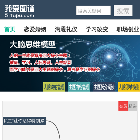
首页
恋爱婚姻
沟通礼仪
学习改变
职场创业
会员
精选
是“负责”让你活得特别累