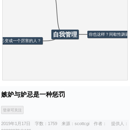
自我管理
你也这样？间歇性踌躇
自己变成一个厉害的人？
嫉妒与妒忌是一种惩罚
2019年1月17日
字数：1759
来源：
scottcgi
作者：
提供人：