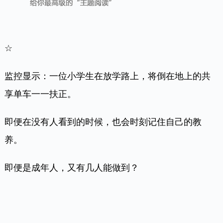
即便是成年人，又有几人能做到？
没有天生的熊孩子，父母寻常的举动也会深深影响着
孩子的思想和言行。
给孩子最好的教育不是昂贵的学区房，也绝非用之不
竭的财富，而是藏在生活细节里的修养，那才是孩子
最好的起跑线。
04.
人有一分修养，便有一分气质。
正如培根所言：