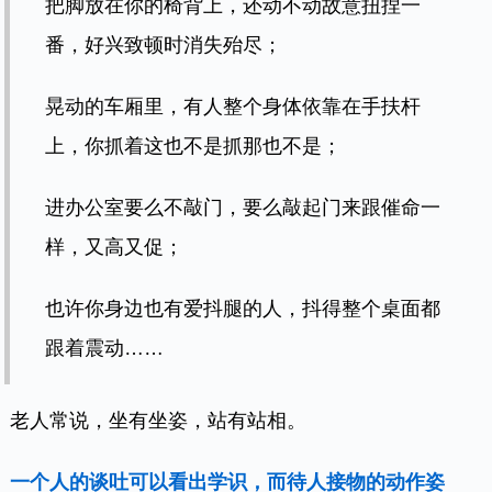
把脚放在你的椅背上，还动不动故意扭捏一
番，好兴致顿时消失殆尽；
晃动的车厢里，有人整个身体依靠在手扶杆
上，你抓着这也不是抓那也不是；
进办公室要么不敲门，要么敲起门来跟催命一
样，又高又促；
也许你身边也有爱抖腿的人，抖得整个桌面都
跟着震动……
老人常说，坐有坐姿，站有站相。
一个人的谈吐可以看出学识，而待人接物的动作姿