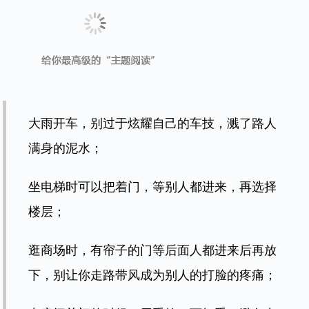
安静的室内，切忌喧哗，尽可能让你的鞋跟也
轻轻地和地面打个招呼吧；
与朋友家人聚餐，不要在碗里翻来搅去，自己
大快朵颐，却让别人倒了胃口；
嘴里吃着东西不要讲话，一定要讲的话，用手
挡一下嘴，或者闭着嘴咀嚼东西；
自己不乱丢垃圾是本分，捡起垃圾是人格魅力
的提升……
“勿以善小而不为，勿以恶小而为之。”