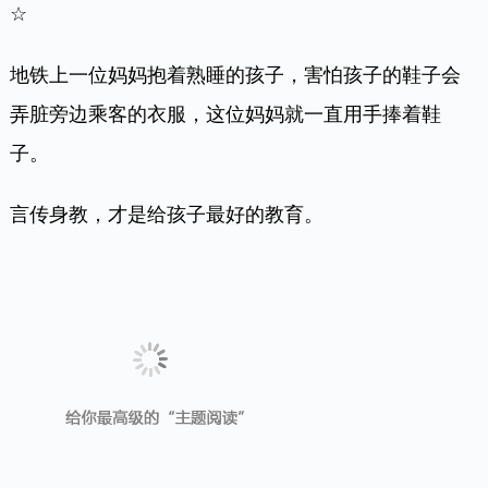
☆
地铁上一位妈妈抱着熟睡的孩子，害怕孩子的鞋子会
弄脏旁边乘客的衣服，这位妈妈就一直用手捧着鞋
子。
言传身教，才是给孩子最好的教育。
☆
自己还是孩子，手里提着笨重的购物袋，但看到身后
的阿姨和小妹妹，不方便推开门进来的时候，他用自
己小小的身躯