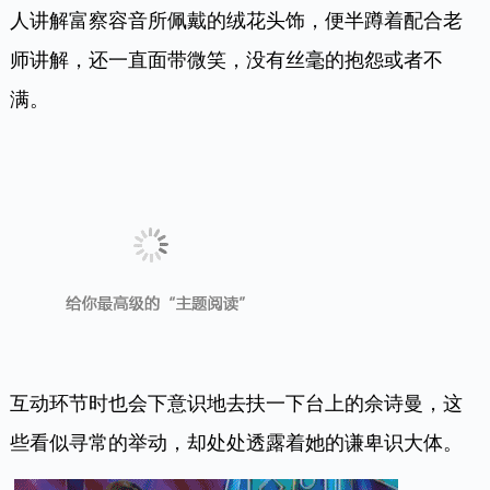
了她的高贵。
世上最严寒的地方莫过于人心的荒芜，而一颗时刻为
别人着想的心才是最温暖的存在。
秦岚在参加《快乐大本营》的时候，为了方便剧中匠
人讲解富察容音所佩戴的绒花头饰，便半蹲着配合老
师讲解，还一直面带微笑，没有丝毫的抱怨或者不
满。
互动环节时也会下意识地去扶一下台上的佘诗曼，这
些看似寻常的举动，却处处透露着她的谦卑识大体。