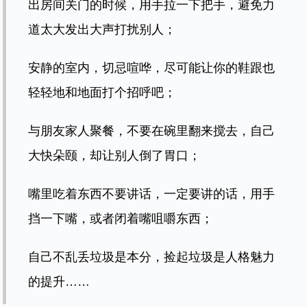
尽管都是一些小事，但你行动的时候形象就高大了。
记住：与人方便，就是与己方便。
有修养的人，无论做任何事，都会设身处地替别人着
想，以一颗平常心看世界，以谦卑心过生活。
愿你学会做一个严谨的人，在浮躁中安守本心，做一
个风度儒雅的人，在淡泊中修身养性。
责任编辑 王成莉 王靓
姿势
/
修养
/
行为
/
谦卑
/
气质
如涉及版权，请著作权人与本网站联系，删除或支付