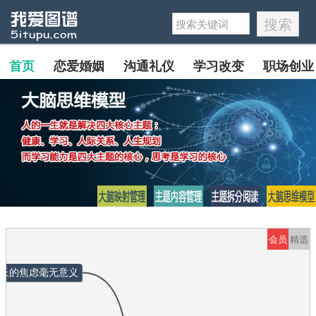
首页
恋爱婚姻
沟通礼仪
学习改变
职场创业
会员
精选
长的焦虑毫无意义