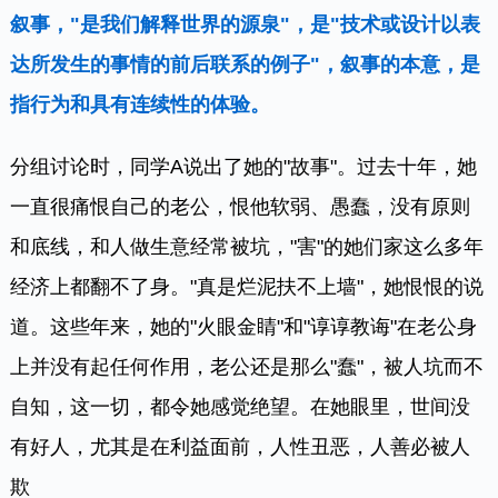
叙事，"是我们解释世界的源泉"，是"技术或设计以表
达所发生的事情的前后联系的例子"，叙事的本意，是
指行为和具有连续性的体验。
分组讨论时，同学A说出了她的"故事"。过去十年，她
一直很痛恨自己的老公，恨他软弱、愚蠢，没有原则
和底线，和人做生意经常被坑，"害"的她们家这么多年
经济上都翻不了身。"真是烂泥扶不上墙"，她恨恨的说
道。这些年来，她的"火眼金睛"和"谆谆教诲"在老公身
上并没有起任何作用，老公还是那么"蠢"，被人坑而不
自知，这一切，都令她感觉绝望。在她眼里，世间没
有好人，尤其是在利益面前，人性丑恶，人善必被人
欺