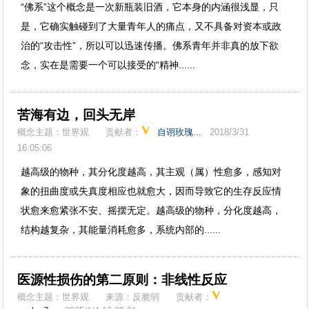
“佛系”这个概念是一次新瓶装旧酒，它本身的内涵很浅显，只
是，它确实触碰到了大量青年人的痛点，又不具备对资本或政
治的“攻击性”，所以可以迅速传播。佛系青年并非真的放下欲
念，实在是需要一个可以接受的“精神......
苦海有边，回头无岸
概念主题：
世界观
贡献者：
自诩玫瑰...
2018/3/31
16:05:06
越高级的物种，其分化度越高，其主观（属）性愈多，感知对
象的扭曲度或失真度相应也就愈大，因而导致它的生存反应情
状愈来愈紧张不安、摇摆无定。越高级的物种，分化度越高，
结构越复杂，其能量消耗愈多，系统内部的......
医源性损伤的第二原则：非线性反应
概念主题：
世界观
来源：
反脆弱
贡献者：