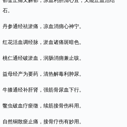
郁金止痛又解郁，凉血利胆清心宜，又能止血治结
石。
丹参通经祛淤痛，凉血消痈心神宁。
红花活血调经脉，淤血诸痛斑暗色。
桃仁通经破淤血，润肠消痈兼止咳。
益母经产为要药，清热解毒利肿尿。
牛膝通经补肝肾，强筋骨尿血下行。
鳖虫破血疗瘀徵，续筋接骨伤科用。
自然铜散瘀止痛，接骨疗伤有妙用。