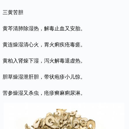
三黄苦胆
黄芩清肺除湿热，解毒止血又安胎。
黄连燥湿清心火，胃火痢疾疮毒瘥。
黄柏入肾燥下湿，泻火解毒退虚热。
胆草燥湿泄肝胆，带状疱疹小儿惊。
苦参燥湿又杀虫，疮疹癣麻痢尿淋。