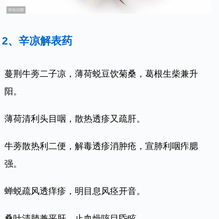
2、辛凉解表药
蔓荆牛蒡二子凉，薄荷蜕豆饮菊桑，葛根生柴兼升
阳。
薄荷清利头目咽，散热透疹又疏肝。
牛蒡散热利二便，解毒透疹消肿疮，宣肺利咽痄腮
强。
蝉蜕疏风透痒疹，明目息风痉开音。
桑叶清肺兼平肝，止血燥咳目昏眩。