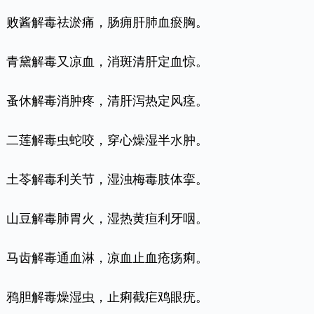
败酱解毒祛淤痛，肠痈肝肺血瘀胸。
青黛解毒又凉血，消斑清肝定血惊。
蚤休解毒消肿疼，清肝泻热定风痉。
二莲解毒虫蛇咬，穿心燥湿半水肿。
土苓解毒利关节，湿浊梅毒肢体挛。
山豆解毒肺胃火，湿热黄疸利牙咽。
马齿解毒通血淋，凉血止血疮疡痢。
鸦胆解毒燥湿虫，止痢截疟鸡眼疣。