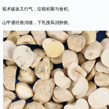
莪术破血又行气，症瘕积聚与食积。
山甲通经善消徵，下乳搜风消肿脓。