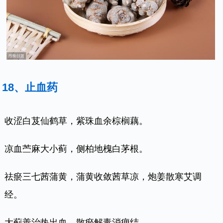
18、止血药
收涩白芨仙鹤草，紫珠血余棕榈藕。
凉血苎麻大小蓟，侧柏地槐白茅根。
祛瘀三七茜蒲黄，蒲黄收敛茜草凉，炮姜散寒艾调
经。
大蓟善治热出血，散瘀解毒消痈结。