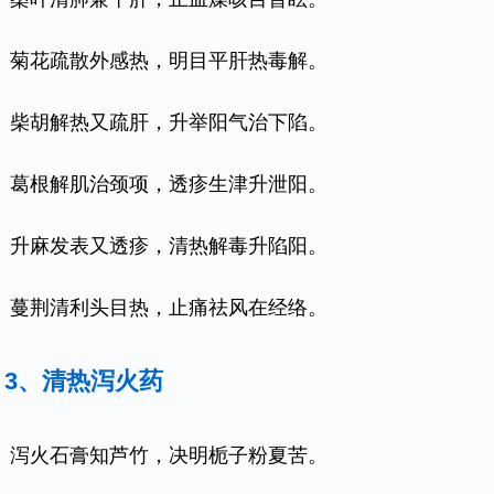
菊花疏散外感热，明目平肝热毒解。
柴胡解热又疏肝，升举阳气治下陷。
葛根解肌治颈项，透疹生津升泄阳。
升麻发表又透疹，清热解毒升陷阳。
蔓荆清利头目热，止痛祛风在经络。
3、清热泻火药
泻火石膏知芦竹，决明栀子粉夏苦。