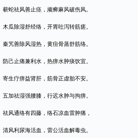
蕲蛇祛风善止痉，顽癣麻风破伤风。
木瓜除湿舒经络，开胃吐泻转筋瘥。
秦艽善除风湿热，黄疸骨蒸舒筋络。
防己止痛兼利水，热痹水肿痰饮宜。
寄生疗痹益肾肝，筋骨正虚胎不安。
五加祛湿强腰膝，行迟水肿与拘痹。
祛风通络有四藤，络石凉血雷肿痛，
清风利尿海活血，雷公活血解毒虫。