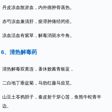
丹皮凉血散淤血，内外痈肿骨蒸热。
赤芍凉血兼清肝，瘀滞肿痛经闭痊。
凉血活血有紫草，解毒消斑水牛角。
6、清热解毒药
清热解毒双黄连，蚤休败酱青板蓝，
二白地丁垂盆菊，马勃红藤马齿苋。
山豆土苓鸦胆子，秦皮射干穿心莲，鱼熊牛蛇青半
边。