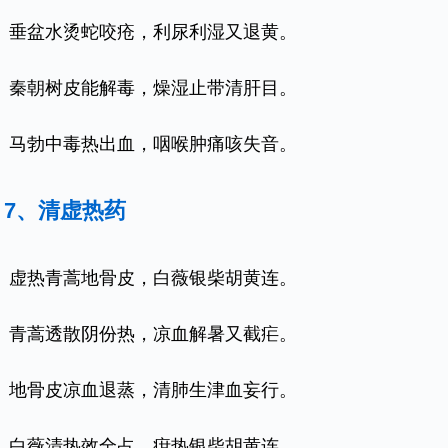
垂盆水烫蛇咬疮，利尿利湿又退黄。
秦朝树皮能解毒，燥湿止带清肝目。
马勃中毒热出血，咽喉肿痛咳失音。
7、清虚热药
虚热青蒿地骨皮，白薇银柴胡黄连。
青蒿透散阴份热，凉血解暑又截疟。
地骨皮凉血退蒸，清肺生津血妄行。
白薇清热效全占，疳热银柴胡黄连。