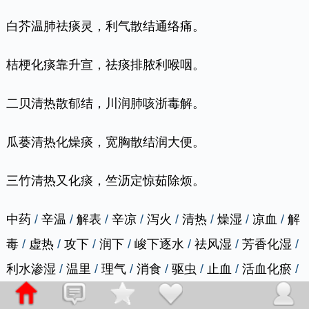
白芥温肺祛痰灵，利气散结通络痛。
桔梗化痰靠升宣，祛痰排脓利喉咽。
二贝清热散郁结，川润肺咳浙毒解。
瓜蒌清热化燥痰，宽胸散结润大便。
三竹清热又化痰，竺沥定惊茹除烦。
中药
/
辛温
/
解表
/
辛凉
/
泻火
/
清热
/
燥湿
/
凉血
/
解
毒
/
虚热
/
攻下
/
润下
/
峻下逐水
/
祛风湿
/
芳香化湿
/
利水渗湿
/
温里
/
理气
/
消食
/
驱虫
/
止血
/
活血化瘀
/
化痰