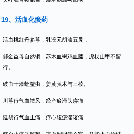
19、活血化瘀药
活血桃红丹参芎，乳没元胡漆五灵，
郁金益母自然铜，苏木血竭鸡血藤，虎杖山甲不留
行。
破血干漆蛭鳖虫，姜黄莪术与三棱。
川芎行气血祛风，经产瘀滞头痹痛。
延胡行气血止痛，疗心腹瘀滞诸痛。