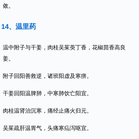
敛。
14、温里药
温中附子与干姜，肉桂吴茱萸丁香，花椒茴香高良
姜。
附子回阳善救逆，诸班阳虚及寒痹。
干姜回阳温脾肺，中寒肺饮亡阳宜。
肉桂温肾治沉寒，痛经止痛火归元。
吴茱疏肝温胃气，头痛寒疝泻呕宜。