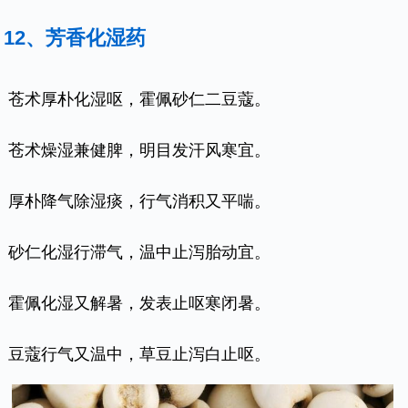
12、芳香化湿药
苍术厚朴化湿呕，霍佩砂仁二豆蔻。
苍术燥湿兼健脾，明目发汗风寒宜。
厚朴降气除湿痰，行气消积又平喘。
砂仁化湿行滞气，温中止泻胎动宜。
霍佩化湿又解暑，发表止呕寒闭暑。
豆蔻行气又温中，草豆止泻白止呕。