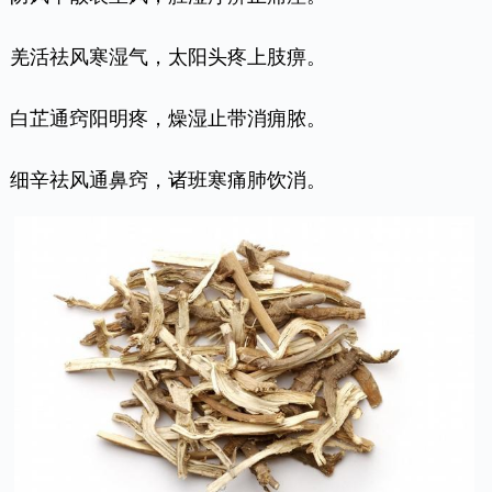
羌活祛风寒湿气，太阳头疼上肢痹。
白芷通窍阳明疼，燥湿止带消痈脓。
细辛祛风通鼻窍，诸班寒痛肺饮消。