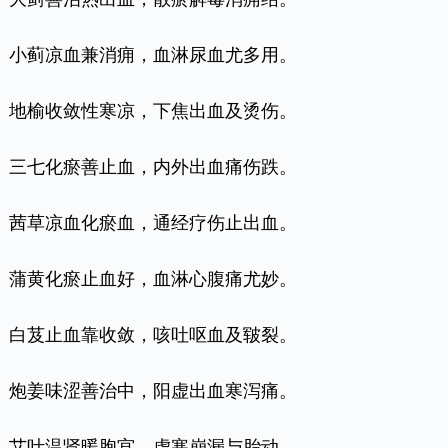
小蓟凉血兼消痈，血淋尿血尤多用。
地榆收敛性寒凉，下焦出血及烫伤。
三七化瘀善止血，内外出血痛伤跌。
茜草凉血化瘀血，通经疗伤止出血。
蒲黄化瘀止血好，血淋心腹痛尤妙。
白芨止血靠收敛，咳吐呕血及皲裂。
炮姜味涩善治中，阳虚出血寒泻痛。
艾叶温肾暖胞宫，虚寒崩漏与胎动。