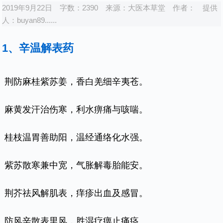
2019年9月22日
字数：2390
来源：
大医本草堂
作者：
提供
人：
buyan89......
1、辛温解表药
荆防麻桂紫苏姜，香白羌细辛夷苍。
麻黄发汗治伤寒，利水痹痛与咳喘。
桂枝温胃善助阳，温经通络化水强。
紫苏散寒兼中宽，气胀解毒胎能安。
荆芥祛风解肌表，痒疹出血及感冒。
防风辛散表里风，胜湿疗痹止痛痉。