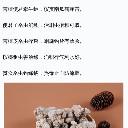
苦楝使君牵牛蛔，槟贯南瓜鹤芽雷。
使君子杀虫消积，治蛔虫疳积可取。
苦楝皮杀虫疗癣，蛔蛲钩皆有效验。
槟榔驱虫善治绦，消积行气利水好。
贯众杀虫钩绦蛲，热毒止血防流脑。