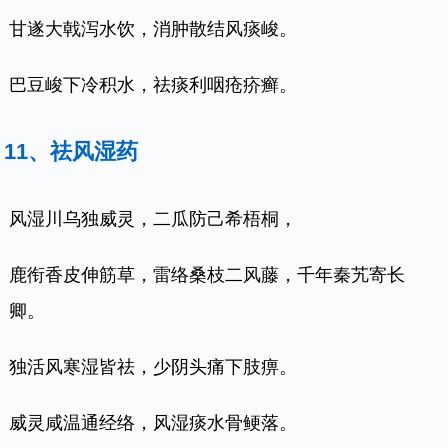
甘遂大戟泻水饮，消肿散结风痰峻。
巴豆峻下冷积水，祛痰利咽疮疥癣。
11、祛风湿药
风湿川乌独威灵，二瓜防己希梧桐，
鹿衔香皮伸筋草，雷络桑枝二风藤，千年秦艽寄长
卿。
独活风寒湿皆祛，少阴头痛下肢痹。
威灵咸温通经络，风湿痰水骨鲠落。