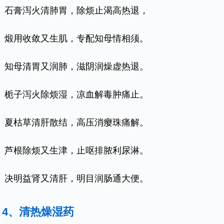
石膏泻火清肺胃，除烦止渴高热退，
煅用收敛又生肌，专配知母情相须。
知母清胃又润肺，滋阴润燥虚热退。
栀子泻火除烦湿，凉血解毒肿痛止。
夏枯草清肝散结，高压消瘿珠痛解。
芦根除烦又生津，止呕排脓利尿淋。
决明益肾又清肝，明目润肠通大便。
4、清热燥湿药