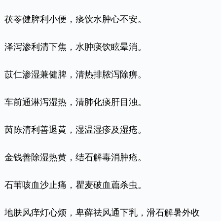
茯苓健脾利小便，痰饮水肿心不安。
泽泻渗利清下焦，水肿痰饮眩晕消。
苡仁渗湿兼健脾，清热排脓泻除痹。
车前通淋泻湿热，清肺化痰肝目浊。
茵陈清利善退黄，湿温湿疹及湿疮。
金钱善除湿热黄，结石解毒消肿疮。
石苇咳血沙止痛，瞿麦破血萹杀虫。
地肤风痒灯心烦，卑藓祛风通下乳，滑石解暑外收