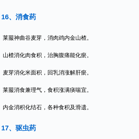
16、消食药
莱菔神曲谷麦芽，消肉鸡内金山楂。
山楂消化肉食积，治胸腹痛能化瘀。
麦芽消化米面积，回乳消涨解肝瘀。
莱菔消食兼理气，食积涨满痰喘宜。
内金消积化结石，各种食积及滑遗。
17、驱虫药