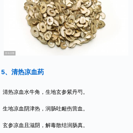
5、清热凉血药
清热凉血水牛角，生地玄参紫丹芍。
生地凉血阴津热，润肠吐衄伤营血。
玄参凉血且滋阴，解毒散结润肠真。