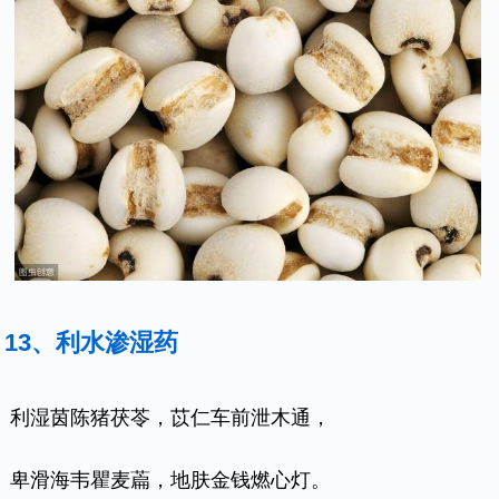
13、利水渗湿药
利湿茵陈猪茯苓，苡仁车前泄木通，
卑滑海韦瞿麦萹，地肤金钱燃心灯。