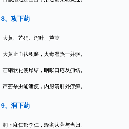
8、攻下药
大黄、芒硝、泻叶、芦荟
大黄止血祛积瘀，火毒湿热一并驱。
芒硝软化便燥结，咽喉口疮及痈结。
芦荟杀虫能泄便，内服清肝外疗癣。
9、润下药
润下麻仁郁李仁，蜂蜜苁蓉与当归。