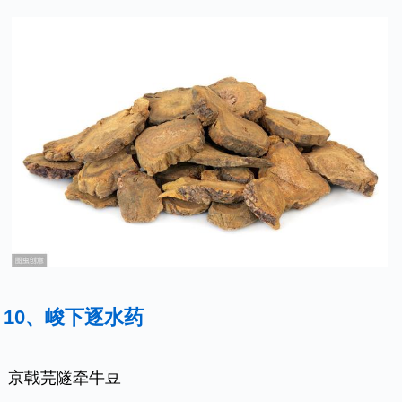
10、峻下逐水药
京戟芫隧牵牛豆