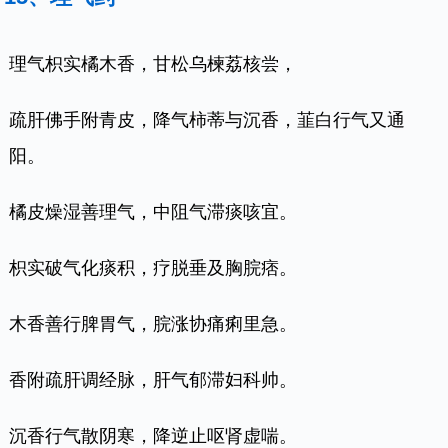
理气枳实橘木香，甘松乌楝荔核尝，
疏肝佛手附青皮，降气柿蒂与沉香，韮白行气又通
阳。
橘皮燥湿善理气，中阻气滞痰咳宜。
枳实破气化痰积，疗脱垂及胸脘痞。
木香善行脾胃气，脘涨协痛痢里急。
香附疏肝调经脉，肝气郁滞妇科帅。
沉香行气散阴寒，降逆止呕肾虚喘。