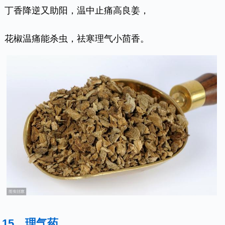
丁香降逆又助阳，温中止痛高良姜，
花椒温痛能杀虫，祛寒理气小茴香。
15、理气药