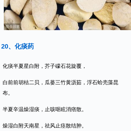
20、化痰药
化痰半夏星白附，芥子礞石花旋覆，
白前前胡桔二贝，瓜蒌三竹黄沥茹，浮石蛤壳藻昆
布。
半夏辛温燥湿痰，止咳呕眩消痞散。
燥湿白附天南星，祛风止痉散结肿。