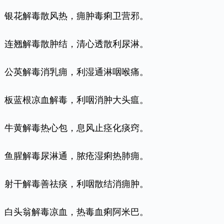
银花解毒散风热，痈肿毒痢卫营邪。
连翘解毒散肿结，清心透散利尿淋。
公英解毒消乳痈，利湿通淋咽喉痛。
板蓝根凉血解毒，利咽消肿大头瘟。
牛黄解毒热心包，息风止痉化痰窍。
鱼腥解毒尿淋通，脓疮湿痢热肺痈。
射干解毒善祛痰，利咽散结消痈肿。
白头翁解毒凉血，热毒血痢阿米巴。