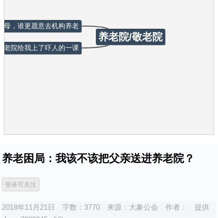
父母，谁更愿意去机构养老
养老院/敬老院
养老院给我上了吓人的一课
养老困局：我该不该把父亲送进养老院？
2018年11月21日
字数：3770
来源：
大象公会
作者：
提供