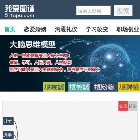
首页
恋爱婚姻
沟通礼仪
学习改变
职场创业
会员
精选
—引子
经济学