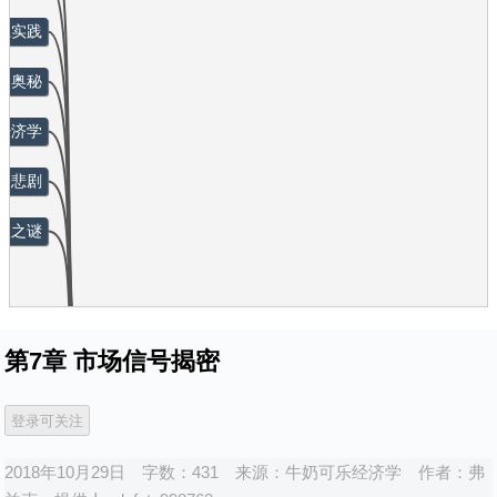
关系实践
场的奥秘
的经济学
品悲剧
有权之谜
社会经济学
-
牛奶可乐经济学
第7章 市场信号揭密
信号揭密
2018年10月29日
字数：431
来源：
牛奶可乐经济学
作者：
弗