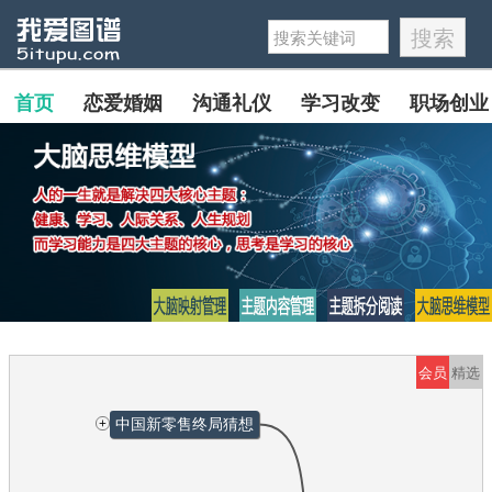
首页
恋爱婚姻
沟通礼仪
学习改变
职场创业
会员
精选
+
中国新零售终局猜想