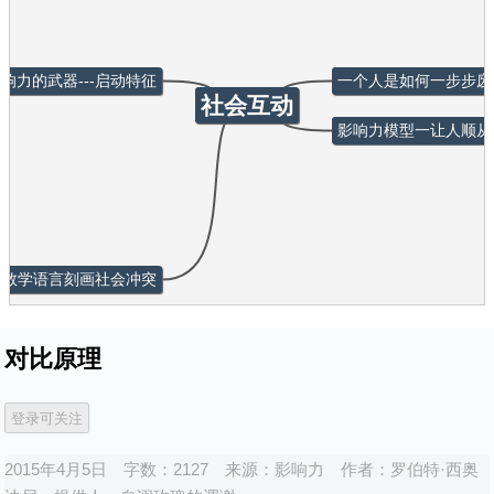
响力的武器---启动特征
一个人是如何一步步废
社会互动
影响力模型一让人顺从
用数学语言刻画社会冲突
对比原理
2015年4月5日
字数：2127
来源：
影响力
作者：
罗伯特·西奥