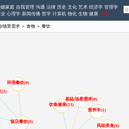
婚姻家庭
自我管理
沟通
法律
历史
文化
艺术
经济学
管理学
企业
心理学
新闻传播
哲学
计算机
物化
生物
健康
书籍
础/场景需求
＞
食物
＞
餐饮
环境餐饮(0)
(3)
基础/场景需求(0)
饮食健康(23)
营养学(1)
饭店餐饮(9)
风味美食(4)